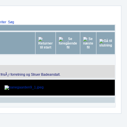
iter
Søg
risÃ¸r forretning og Struer Badeanstalt.