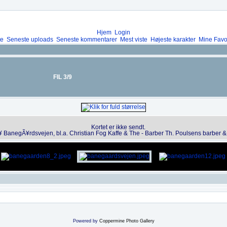
Hjem
Login
te
Seneste uploads
Seneste kommentarer
Mest viste
Højeste karakter
Mine Favor
FIL 3/9
Kortet er ikke sendt.
¥ BanegÃ¥rdsvejen, bl.a. Christian Fog Kaffe & The - Barber Th. Poulsens barber & f
Powered by
Coppermine Photo Gallery