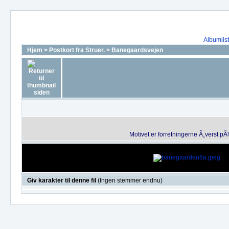
Albumlis
Hjem
>
Postkort fra Struer.
>
Banegaardsvejen
Motivet er forretningerne Ã¸verst pÃ
Giv karakter til denne fil
(Ingen stemmer endnu)