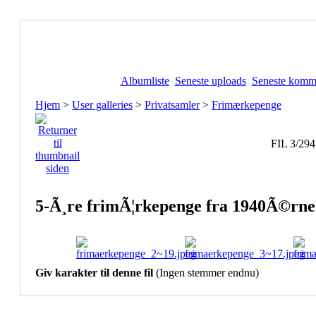
Albumliste
Seneste uploads
Seneste komm
Hjem
>
User galleries
>
Privatsamler
>
Frimærkepenge
FIL 3/294
5-Ã¸re frimÃ¦rkepenge fra 1940Ã©rne
Giv karakter til denne fil
(Ingen stemmer endnu)