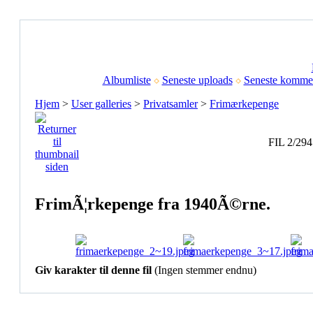
Albumliste
Seneste uploads
Seneste kommen
Hjem
>
User galleries
>
Privatsamler
>
Frimærkepenge
FIL 2/294
FrimÃ¦rkepenge fra 1940Ã©rne.
Giv karakter til denne fil
(Ingen stemmer endnu)