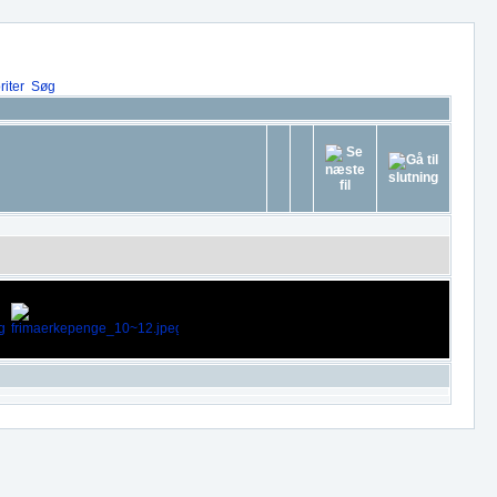
iter
Søg