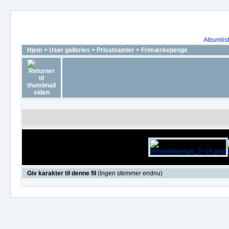
Albumlis
Hjem
>
User galleries
>
Privatsamler
>
Frimærkepenge
Giv karakter til denne fil
(Ingen stemmer endnu)