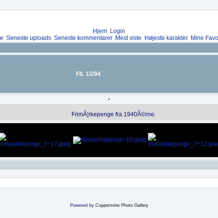
Hjem
Login
te
Seneste uploads
Seneste kommentarer
Mest viste
Højeste karakter
Mine Favor
FIL 1/294
FrimÃ¦rkepenge fra 1940Ã©rne.
Powered by
Coppermine Photo Gallery