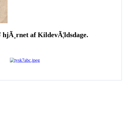
 hjÃ¸rnet af KildevÃ¦ldsdage.