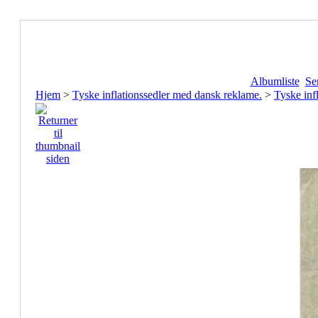
Albumliste
Se
Hjem
>
Tyske inflationssedler med dansk reklame.
>
Tyske inf