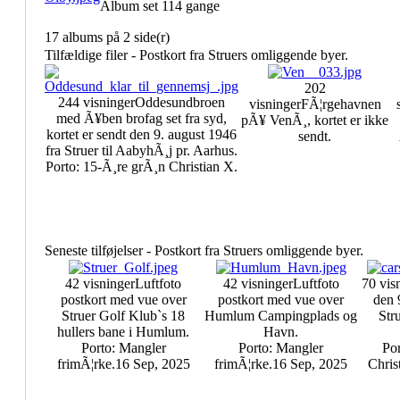
Album set 114 gange
17 albums på 2 side(r)
Tilfældige filer - Postkort fra Struers omliggende byer.
202
244 visninger
Oddesundbroen
visninger
FÃ¦rgehavnen
med Ã¥ben brofag set fra syd,
pÃ¥ VenÃ¸, kortet er ikke
kortet er sendt den 9. august 1946
sendt.
fra Struer til AabyhÃ¸j pr. Aarhus.
Porto: 15-Ã¸re grÃ¸n Christian X.
Seneste tilføjelser - Postkort fra Struers omliggende byer.
42 visninger
Luftfoto
42 visninger
Luftfoto
70 vis
postkort med vue over
postkort med vue over
den 
Struer Golf Klub`s 18
Humlum Campingplads og
Str
hullers bane i Humlum.
Havn.
Porto: Mangler
Porto: Mangler
Por
frimÃ¦rke.
16 Sep, 2025
frimÃ¦rke.
16 Sep, 2025
Chris