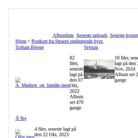
Albumliste
Seneste uploads
Seneste komm
Hjem
>
Postkort fra Struers omliggende byer.
Toftum Bjerge
Vejrum
82
18 filer, sen
filer,
lagt på den
seneste
Nov, 2024
lagt på
Album set 
den 07
gange
Okt,
2022
Album
set 470
gange
Ã˜lby
4 filer, seneste lagt på
den 22 Okt, 2023