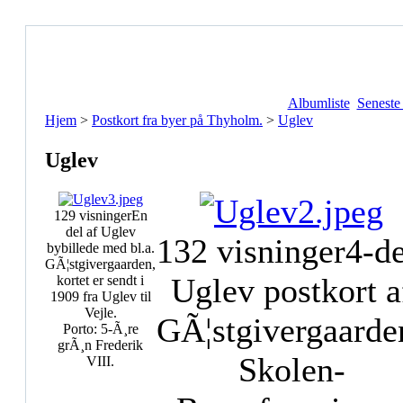
Albumliste
Seneste
Hjem
>
Postkort fra byer på Thyholm.
>
Uglev
Uglev
129 visninger
En
del af Uglev
132 visninger
4-de
bybillede med bl.a.
GÃ¦stgivergaarden,
Uglev postkort a
kortet er sendt i
1909 fra Uglev til
Vejle.
GÃ¦stgivergaarde
Porto: 5-Ã¸re
grÃ¸n Frederik
Skolen-
VIII.