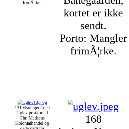
Banegaarden,
frimÃ¦rke.
kortet er ikke
sendt.
Porto: Mangler
frimÃ¦rke.
131 visninger
2-delt
Uglev postkort af
168
Chr. Madsens
Kolonialhandel og
gade parti fra