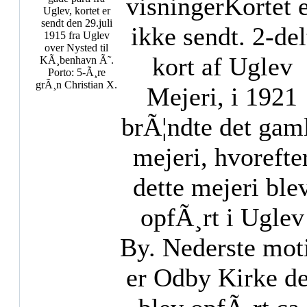
visninger
Kortet 
Uglev, kortet er
sendt den 29.juli
ikke sendt. 2-del
1915 fra Uglev
over Nysted til
kort af Uglev
KÃ¸benhavn Ã˜.
Porto: 5-Ã¸re
grÃ¸n Christian X.
Mejeri, i 1921
brÃ¦ndte det gam
mejeri, hvorefte
dette mejeri ble
opfÃ¸rt i Uglev
By. Nederste mot
er Odby Kirke de