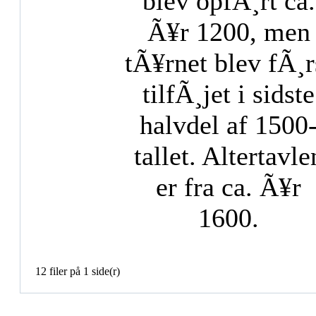
blev opfÃ¸rt ca.
Ã¥r 1200, men
tÃ¥rnet blev fÃ¸r
tilfÃ¸jet i sidste
halvdel af 1500
tallet. Altertavle
er fra ca. Ã¥r
1600.
12 filer på 1 side(r)