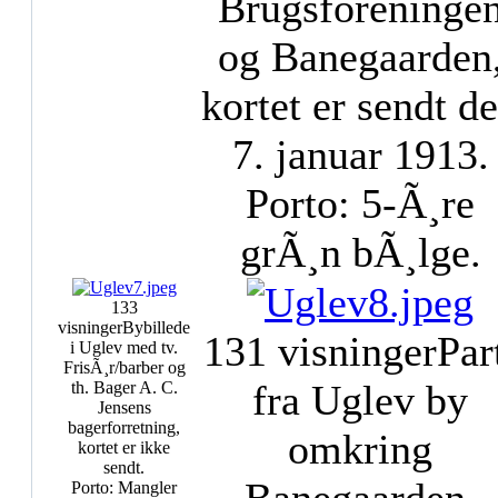
Brugsforeninge
og Banegaarden
kortet er sendt d
7. januar 1913.
Porto: 5-Ã¸re
grÃ¸n bÃ¸lge.
133
visninger
Bybillede
131 visninger
Par
i Uglev med tv.
FrisÃ¸r/barber og
fra Uglev by
th. Bager A. C.
Jensens
bagerforretning,
omkring
kortet er ikke
sendt.
Porto: Mangler