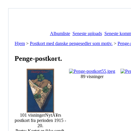
Albumliste
Seneste uploads
Seneste komm
Hjem
>
Postkort med danske pengesedler som motiv.
>
Penge-
Penge-postkort.
89 visninger
101 visninger
NytÃ¥rs
postkort fra perioden 1915 -
20.
Porto: Kortet er ikke sendt.