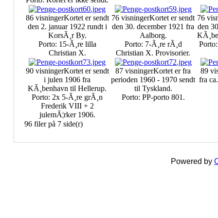
86 visninger
Kortet er sendt
76 visninger
Kortet er sendt
76 vis
den 2. januar 1922 rundt i
den 30. december 1921 fra
den 30
KorsÃ¸r By.
Aalborg.
KÃ¸ben
Porto: 15-Ã¸re lilla
Porto: 7-Ã¸re rÃ¸d
Porto:
Christian X.
Christian X. Provisorier.
90 visninger
Kortet er sendt
87 visninger
Kortet er fra
89 vi
i julen 1906 fra
perioden 1960 - 1970 sendt
fra ca
KÃ¸benhavn til Hellerup.
til Tyskland.
Porto: 2x 5-Ã¸re grÃ¸n
Porto: PP-porto 801.
Frederik VIII + 2
julemÃ¦rker 1906.
96 filer på 7 side(r)
Powered by
C