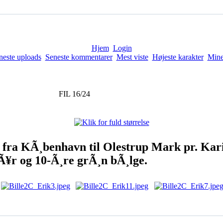
Hjem
Login
neste uploads
Seneste kommentarer
Mest viste
Højeste karakter
Mine
FIL 16/24
 fra KÃ¸benhavn til Olestrup Mark pr. Kari
¥r og 10-Ã¸re grÃ¸n bÃ¸lge.