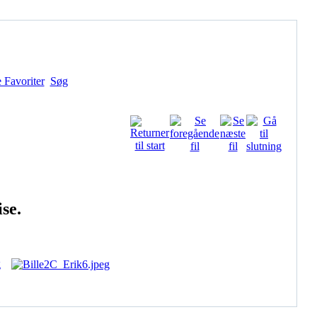
 Favoriter
Søg
se.