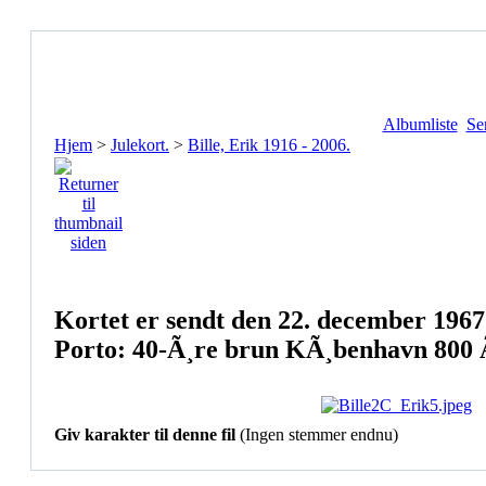
Albumliste
Se
Hjem
>
Julekort.
>
Bille, Erik 1916 - 2006.
Kortet er sendt den 22. december 1967
Porto: 40-Ã¸re brun KÃ¸benhavn 800 Ã
Giv karakter til denne fil
(Ingen stemmer endnu)