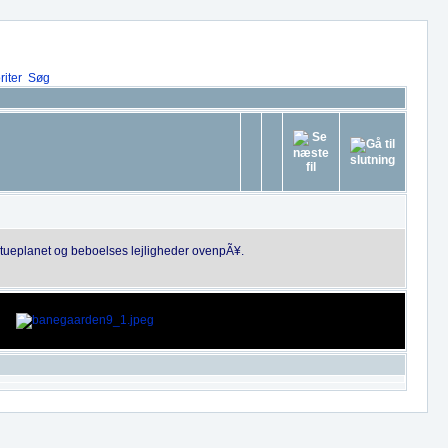
iter
Søg
 stueplanet og beboelses lejligheder ovenpÃ¥.