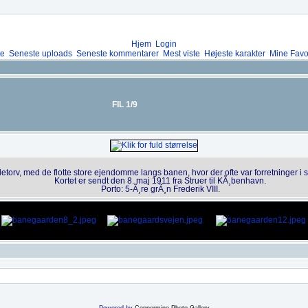
Hjem
Login
te
Seneste uploads
Seneste kommentarer
Mest viste
Højeste karakter
Mine Favor
FIL 1/9
etorv, med de flotte store ejendomme langs banen, hvor der ofte var forretninger i
Kortet er sendt den 8. maj 1911 fra Struer til KÃ¸benhavn.
Porto: 5-Ã¸re grÃ¸n Frederik VIII.