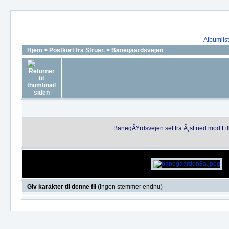
Albumlis
Hjem
>
Postkort fra Struer.
>
Banegaardsvejen
BanegÃ¥rdsvejen set fra Ã¸st ned mod Lill
Giv karakter til denne fil
(Ingen stemmer endnu)