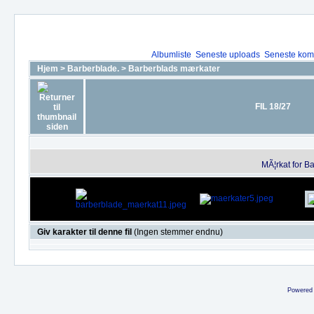
Albumliste
Seneste uploads
Seneste kom
Hjem
>
Barberblade.
>
Barberblads mærkater
FIL 18/27
MÃ¦rkat for B
Giv karakter til denne fil
(Ingen stemmer endnu)
Powered