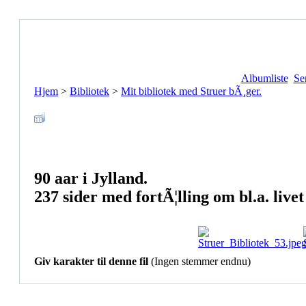
Albumliste
Se
Hjem
>
Bibliotek
>
Mit bibliotek med Struer bÃ¸ger.
90 aar i Jylland.
237 sider med fortÃ¦lling om bl.a. liv
Giv karakter til denne fil
(Ingen stemmer endnu)