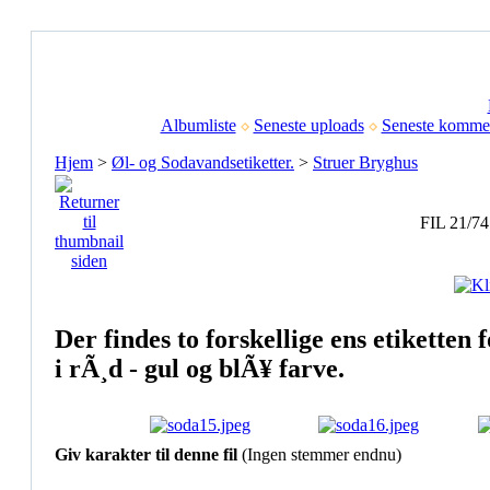
Albumliste
Seneste uploads
Seneste kommen
Hjem
>
Øl- og Sodavandsetiketter.
>
Struer Bryghus
FIL 21/74
Der findes to forskellige ens etiketten 
i rÃ¸d - gul og blÃ¥ farve.
Giv karakter til denne fil
(Ingen stemmer endnu)