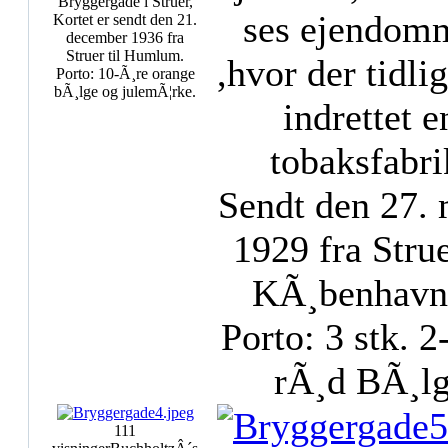
Bryggergade i Struer,
ses ejendom
Kortet er sendt den 21.
december 1936 fra
Struer til Humlum.
,hvor der tidli
Porto: 10-Ã¸re orange
bÃ¸lge og julemÃ¦rke.
indrettet e
tobaksfabri
Sendt den 27. 
1929 fra Strue
KÃ¸benhavn
Porto: 3 stk. 2
rÃ¸d BÃ¸l
111