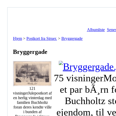
Albumliste
Senes
Hjem
>
Postkort fra Struer.
>
Bryggergade
Bryggergade
75 visninger
Mo
et par bÃ¸rn f
121
visninger
Julepostkort af
Buchholtz st
en herlig vinterdag med
familien Buchholtz
foran deres kendte ville
ejendom, til ve
i bunden af