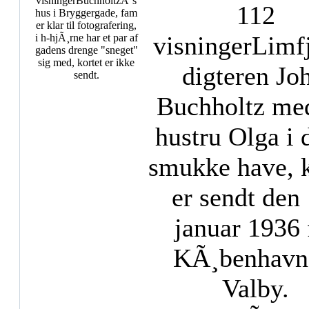
visninger
BuchholtzÂ´s
112
hus i Bryggergade, fam
er klar til fotografering,
visninger
Limf
i h-hjÃ¸rne har et par af
gadens drenge "sneget"
sig med, kortet er ikke
digteren Joh
sendt.
Buchholtz med
hustru Olga i 
smukke have, k
er sendt den 
januar 1936 
KÃ¸benhavn 
Valby.