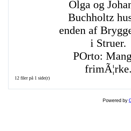
Olga og Joha
Buchholtz hus
enden af Brygg
i Struer.
POrto: Mang
frimÃ¦rke
12 filer på 1 side(r)
Powered by
C